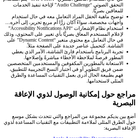
التحقق الصوتي “Audio Challenge” لإتاحة تنفيذ الخدمات
للمعاقين بصريًّا.
توضيح ماهية الحقل المراد التعامل معه في حال استخدام
واجهات مخصصة، سواءً أكان زرًّا أم مربع تحرير، إلى آخره…
استخدام نظام الإشعارات “Accessibility Notifications API”
لإعلام المستخدم المعاق بصريًّا بأي تغيير على المحتوى، وذلك
في حال التعامل مع محتوى متغير “Dynamic Content” على
الشاشة. كتحميل عناصر جديدة على الصفحة مثلاً.
تجربة البرنامج باستخدام قارئ الشاشة، الأمر الذي يعطي
المطور فرصةً لملاحظة الأخطاء مباشرةً وإصلاحها.
الاستعانة بالمطورين المكفوفين والمستخدمين المتخصصين
ضمن فريق التطوير أو في اختبار النسخ التجريبية للتطبيق،
فهم بطبيعة الحال أدرى بعمل التقنيات المساعدة والطرق
المثلى لاستخدامها.
راجع حول إمكانية الوصول لذوي الإعاقة
لبصرية
ع بين يديكم مجموعة من المراجع والتي تتحدث بشكل موسع
ل الطرق المثلى لملاءمة التطبيقات مع التقنيات المساعدة لذوي
إعاقة البصرية: