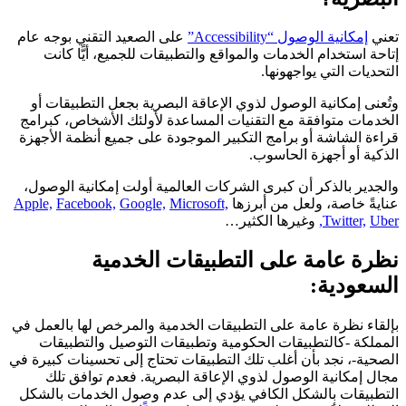
ني
إمكانية الوصول “Accessibility”
على الصعيد التقني بوجه عام
احة استخدام الخدمات والمواقع والتطبيقات للجميع، أيًّا كانت
تحديات التي يواجهونها.
ُعنى إمكانية الوصول لذوي الإعاقة البصرية بجعل التطبيقات أو
خدمات متوافقة مع التقنيات المساعدة لأولئك الأشخاص، كبرامج
اءة الشاشة أو برامج التكبير الموجودة على جميع أنظمة الأجهزة
ذكية أو أجهزة الحاسوب.
لجدير بالذكر أن كبرى الشركات العالمية أولت إمكانية الوصول،
ايةً خاصة، ولعل من أبرزها
Microsoft,
Google,
Facebook,
Apple,
Ube
Twitter,
وغيرها الكثير…
ظرة عامة على التطبيقات الخدمية
لسعودية:
لقاء نظرة عامة على التطبيقات الخدمية والمرخص لها بالعمل في
مملكة -كالتطبيقات الحكومية وتطبيقات التوصيل والتطبيقات
صحية-، نجد بأن أغلب تلك التطبيقات تحتاج إلى تحسينات كبيرة في
ال إمكانية الوصول لذوي الإعاقة البصرية. فعدم توافق تلك
تطبيقات بالشكل الكافي يؤدي إلى عدم وصول الخدمات بالشكل