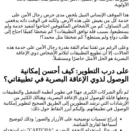
أولوية.
ا الموقف الإنساني النبيل يلخص مدى حرص رجال الأمن على
مة كل من يعيش على هذه الأرض. ولكنه في الوقت ذاته يدفعني
ى التساؤل: كم من الأشخاص المكفوفين احتاجوا لتنفيذ خدمة ولم
تطيعوا، بسبب قلة توافق التطبيقات؟ كم شخصًا كفيفًا احتاج إلى
ب دواءٍ ولم يستطع؟ كم شخصًا مثل محمد؟!
لى الرغم من ثقتنا تمام الثقة بقدرة رجال الأمن على خدمة هذه
حالات، إلا أن تطويع التطبيقات لتلائم الأشخاص ذوي الإعاقة
بصرية هو الحل الأمثل حاضرًا ومستقبلاً.
لى درب التطوير: كيف أحسن إمكانية
لوصول لذوي الإعاقة البصرية في تطبيقاتي؟
 تألو الشركات الكبرى جهدًا في تطوير أنظمة التشغيل والتطبيقات
علها قابلة للوصول لذوي الإعاقة البصرية، وهنالك الكثير من
إرشادات التي ترشد المطورين إلى الطريق الصحيح لتطوير إمكانية
وصول في تطبيقاتهم. وإليكم أبرز النقاط حول ذلك:
إدراج تسميات توضيحية على الأزرار والصور؛ وذلك لتوضيح
أسماءها لقارئ الشاشة.
في حال استخدام التحقق البصري “CAPTCHA” يتم استخدام