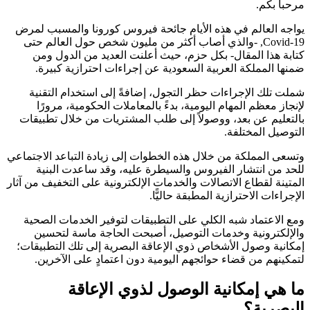
حبا بكم.
اجه العالم في هذه الأيام جائحة فيروس كورونا والمسبب لمرض
Covid-19, -والذي أصاب أكثر من مليون شخص حول العالم حتى
ابة هذا المقال- بكل حزم، حيث أعلنت العديد من الدول ومن
نها المملكة العربية السعودية عن إجراءات احترازية كبيرة.
لت تلك الإجراءات حظر التجول، إضافةً إلى استخدام التقنية
نجاز معظم المهام اليومية، بدءً بالمعاملات الحكومية، مرورًا
لتعليم عن بعد، ووصولاً إلى طلب المشتريات من خلال تطبيقات
توصيل المختلفة.
سعى المملكة من خلال هذه الخطوات إلى زيادة التباعد الاجتماعي
حد من انتشار الفيروس والسيطرة عليه، وقد ساعدت البنية
متينة لقطاع الاتصالات والخدمات الإلكترونية على التخفيف من آثار
إجراءات الاحترازية المطبقة حاليًّا.
ع الاعتماد شبه الكلي على التطبيقات لتوفير الخدمات الصحية
لإلكترونية وخدمات التوصيل، أصبحت الحاجة ماسة لتحسين
كانية وصول الأشخاص ذوي الإعاقة البصرية إلى تلك التطبيقات؛
مكينهم من قضاء حوائجهم اليومية دون اعتمادٍ على الآخرين.
ا هي إمكانية الوصول لذوي الإعاقة
لبصرية؟