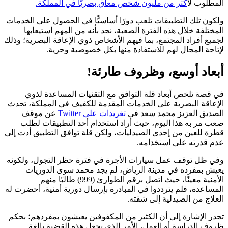
مطلوب ل
أكثر من مليون شخص معاق بصريًّا في المملكة.
كون تلك التطبيقات تلعب دورًا أساسيًّا في الحصول على الخدمات
مختلفة خلال هذه الفترة الصعبة، نجد بأنه من المهم استيعابها
ميع أفراد المجتمع، بما فيهم الأشخاص ذوي الإعاقة البصرية؛ وذلك
تاحة المجال لهم للاستفادة منها بكل خصوصية وحرية.
بعاد أوسع، وظروف طارئة!
 قصة تلخص أبعاد قلة التوافق مع التقنيات المساعدة لذوي
إعاقة البصرية على الخدمات المقدمة للكفيف في المملكة، تحدث
صديق العزيز محمد سعد في
تغريدات على Twitter
عن موقف
ب مر به هذا اليوم، حيث أراد استخدام أحد التطبيقات لطلب
رة للعين من إحدى الصيدليات، ولكن قلة توافق التطبيق أدت إلى
م قدرته على استخدامه.
ي ظل توقف عمل سيارات الأجرة في فترة حظر التجول، ولكونه
يش بمفرده في مدينة الرياض، لم يجد محمد سوى الدوريات
الأمنية معينًا، حيث اتصل برقم الطوارئ (999) طالبًا منهم
مساعدة، فلم يترددوا في المبادرة بإرسال دورية أمنية، أحضرت له
علاج من الصيدلية إلى شقته.
در الإشارة إلى أن الكثير من المكفوفين يعيشون بمفردهم؛ بحكم
وف الدراسة أو العمل، الأمر الذي يجعل هذه القضية بالغة