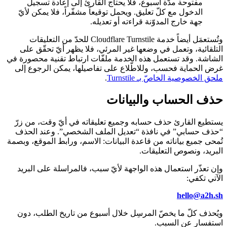
مفتوحة مدّة أسبوع، فلا يحتاج القارئ إلى إعادة تسجيل
الدخول مع كلّ تعليق. ويحمل توقيعاً مشفّراً، فلا يمكن لأيّ
جهة خارج المدوّنة قراءته أو تعديله.
وتُستعمَل أيضاً خدمة Cloudflare Turnstile للحدّ من التعليقات
التلقائية، وتعمل في وضعها غير المرئي، فلا يظهر أيّ تحقّق على
الشاشة. وقد تستعمل هذه الخدمة ملفّات ارتباط تقنية محصورة في
غرض الحماية فحسب، وللاطّلاع على تفاصيلها، يمكن الرجوع إلى
ملحق الخصوصية الخاصّ بـ Turnstile
.
حذف الحساب والبيانات
يستطيع القارئ حذف حسابه وجميع تعليقاته في أيّ وقت، من زرّ
“حذف حسابي” في نافذة “تعديل الملف الشخصي”. وعند الحذف
تُمحى جميع بياناته من قاعدة البيانات: الاسم، ورابط الموقع، وبصمة
البريد، ونصوص التعليقات.
وإن تعذّر استعمال هذه الواجهة لأيّ سبب، فالمراسلة على البريد
الآتي تكفي:
hello@a2h.sh
ويُحذف كلّ ما يخصّ المرسِل خلال أسبوع من تاريخ الطلب، دون
استفسار عن السبب.