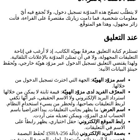
لا يتطلّب تصفّح هذه المدوّنة تسجيل دخول، ولا تُجمَع فيه أيّ
معلومات شخصية. فما دامت زيارتك مقتصرةً على القراءة، فأنت
زائر مجهول، وهذا هو المتوقَّع.
عند التعليق
تستلزم كتابة التعليق معرفةً بهويّة الكاتب، إذ لا أرغب في إتاحة
التعليقات المجهولة، ولا في أن تمتلئ المدوّنة بالإعلانات التلقائية.
ولهذا يقتضي التعليق تسجيل الدخول عبر مزوّد هويّة خارجي، وتُحفَظ
حينئذٍ البيانات الآتية:
اسم مزوّد الهويّة
: الجهة التي اخترتَ تسجيل الدخول من
خلالها.
المعرّف الفريد لدى مزوّد الهويّة
: قيمة ثابتة لا يمكن من خلالها
استرداد البريد الإلكتروني ولا الاسم الحقيقي، غير أنّها تكفي
لربط التعليقات بصاحبها، ولحظر من يسيء استخدام النظام.
اسم العرض
: ما يظهر بجانب التعليقات. يبدأ افتراضياً باسم
الحساب لدى المزوّد، ويمكن تعديله متى أردت.
رابط الموقع الإلكتروني
: حقل اختياري، يظهر رابطاً على
الاسم في التعليقات.
بصمة البريد الإلكتروني
(دالّة SHA-256): تُحفَظ البصمة
فحسب، لا البريد ذاته. وتُستعمَل لجلب الصورة الرمزية من