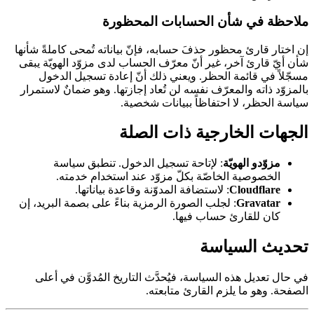
ملاحظة في شأن الحسابات المحظورة
إن اختار قارئ محظور حذفَ حسابه، فإنّ بياناته تُمحى كاملةً شأنها
شأن أيّ قارئ آخر، غير أنّ معرّف الحساب لدى مزوّد الهويّة يبقى
مسجّلاً في قائمة الحظر. ويعني ذلك أنّ إعادة تسجيل الدخول
بالمزوّد ذاته والمعرّف نفسه لن تُعاد إجازتها. وهو ضمانٌ لاستمرار
سياسة الحظر، لا احتفاظاً ببيانات شخصية.
الجهات الخارجية ذات الصلة
مزوّدو الهويّة
: لإتاحة تسجيل الدخول. تنطبق سياسة
الخصوصية الخاصّة بكلّ مزوّد عند استخدام خدمته.
Cloudflare
: لاستضافة المدوّنة وقاعدة بياناتها.
Gravatar
: لجلب الصورة الرمزية بناءً على بصمة البريد، إن
كان للقارئ حساب فيها.
تحديث السياسة
في حال تعديل هذه السياسة، فيُحدَّث التاريخ المُدوَّن في أعلى
الصفحة. وهو ما يلزم القارئ متابعته.