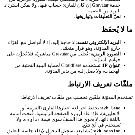
خدمة Gravatar إن كان للقارئ حساب فيها، ولا يمكن استرداد
البريد من البصمة.
نصّ التعليقات وتواريخها
.
ما لا يُحفَظ
البريد الإلكتروني نفسه
: لا حاجة إليه، إذ لا أتواصل مع القرّاء
خارج المدوّنة، وهو قرار متعمّد.
الصورة الرمزية
: تُجلَب من Gravatar مباشرةً، فلا تُخزَّن على
خوادم المدوّنة.
عنوان IP
: تستخدمه Cloudflare لحماية البنية التحتية من
الهجمات، ولا يصل إليه من يدير المدوّنة.
ملفّات تعريف الارتباط
تستخدم المدوّنة ملفّين فحسب من ملفّات تعريف الارتباط:
: يحفظ آخر لغة اختارها القارئ (العربية أو
a2h_lang
الإنجليزية)، فإذا عاد لزيارة الصفحة الرئيسية، فُتحت أمامه
باللغة ذاتها. لا يحوي هذا الملفّ سوى قيمة
أو
، ولا
en
ar
يُستخدم في أيّ تتبّع.
: يُنشأ بعد تسجيل الدخول لإبقاء جلسة التعليق
a2h_session