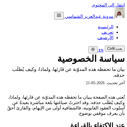
انتقل إلى المحتوى
مدونة عبدالعزيز الشماسي
الرئيسية
تعريف
الأرشيف
بحث
K
Ctrl
EN
سياسة الخصوصية
بيان ما تحفظه هذه المدوّنة عن قارئها، ولماذا، وكيف يُطلَب
حذفه.
آخر تحديث:
2026-05-21
تُعنى هذه الصفحة ببيان ما تحفظه هذه المدوّنة عن قارئها، ولماذا،
وكيف يُطلَب حذفه. وقد اخترتُ صياغتها بلغة مباشرة بعيدةً عن
أسلوب العقود القانونية، فالشفافية أولى من الإبهام، والقارئ أحقّ
بأن يعرف موقفي بوضوح.
عند الاكتفاء بالقراءة