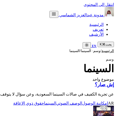
انتقل إلى المحتوى
مدونة عبدالعزيز الشماسي
الرئيسية
تعريف
الأرشيف
بحث
⌘
K
EN
/
/
الرئيسية
وسم: السينما
السينما
وسم
السينما
موضوع واحد
إش صار؟
عن تجربة الكفيف في صالات السينما السعودية، وعن سؤال لا يتوقف
AR
إمكانية الوصول
الوصف الصوتي
السينما
حقوق ذوي الإعاقة