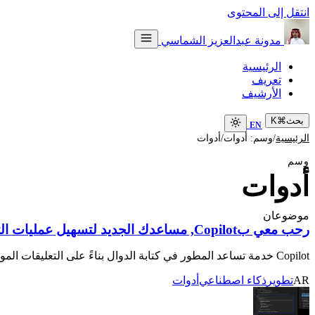
انتقل إلى المحتوى
مدونة عبدالعزيز الشماسي
الرئيسية
تعريف
الأرشيف
بحث
⌘
K
EN
/
/
الرئيسية
وسم: أدوات
أدوات
وسم
أدوات
موضوعان
رحب معي بCopilot, مساعدك الجديد لتسهيل عمليات التطوير البرمجي
Copilot خدمة تساعد المطور في كتابة الدوال بناءً على التعليقات الموجودة في الملف البرمجي وما يحيط به من ملفات. تقلل الجهد المبذول في كتابة الكود، لكنها لا تغني عن المطور.
AR
تطوير
ذكاء اصطناعي
أدوات