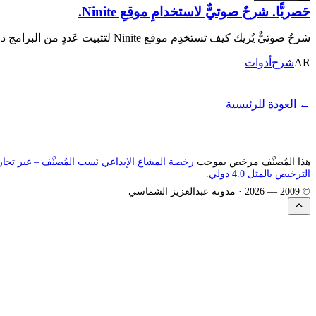
حَصريًّا. شرحٌ صوتيٌّ لاستخدامِ موقِعِ Ninite.
شرحٌ صوتيٌّ يُريك كيف تستخدِم موقع Ninite لتثبيت عَددٍ من البرامج دفعةً واحدة على ويندوز، بَعدَ معاناةٍ طويلةٍ مع التَّثبيت اليدوي.
AR
شرح
أدوات
← العودة للرئيسية
هذا المُصنَّف مرخص بموجب
رخصة المشاع الإبداعي نَسب المُصنَّف – غير تجا
الترخيص بالمثل 4.0 دولي
.
© 2009 —
2026
· مدونة عبدالعزيز الشماسي