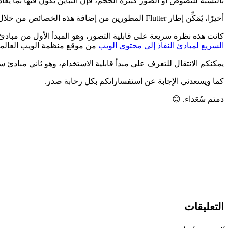
بالنسبة للنصوص أو الصور كبيرة الحجم، فإن التباين يكون فيها بما يعادل 1
أخيرًا، يُمَكِّن إطار Flutter المطورين من إضافة هذه الخصائص من خلال استخدام (Semantics class).
كانت هذه نظرة سريعة على قابلية التصور، وهو المبدأ الأول من مبادئ 
السريع لمبادئ النفاذ إلى محتوى الويب
من موقع منظمة الويب العالمي
يمكنكم الانتقال للتعرف على مبدأ قابلية الاستخدام، وهو ثاني مبادئ س
كما ويسعدني الإجابة عن استفساراتكم بكل رحابة صدر.
دمتم سُعَداء. 😊
التعليقات