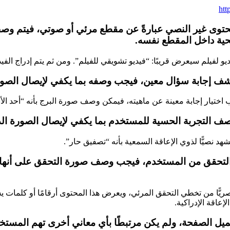
htt
لمحتوى غير النصي عبارةً عن مقطع مرئي أو صوتي، فيتم وص
يحية داخل المقطع نفسه.
ديو لفيلم سيعرض قريبًا: “فيديو تشويقي للفيلم”. ومن ثم يتم إدراج ا
كشف إجابة سؤال معين، فيجب وصفه بما يكفي لإيصال الصو
ار إجابة معينة عن ماهيته، فيمكن وصف صورة البرج بأنه “أحد الأبراج في م
 التجربة الحسية للمستخدم بما يكفي لإيصال الصورة الذهن
 نصيًّا لذوي الإعاقة السمعية بأنه “تصفيق حار”.
 التحقق من المستخدم، فيجب وصف صورة التحقق على أنها 
ّا من تخطي التحقق المرئي، ويعرض هذا المحتوى أرقامًا أو كلمات يسم
إعاقة الإدراكية.
تجميل الصفحة، ولم يكن مرتبطًا بأي معاني أخرى تهم الم