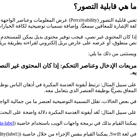
ما هي قابلية التصور؟
تعني قابلية التصور (Perceivability) عرض
لغة الإشارة للمعاقين سمعيًّا، وإضافة تسميات توضيحية لكافة الخيارا
إذا كان المحتوى غير نصي، فيجب توفير محتوى بديل يمكن للمستخدم تص
نص منطوق، أو عرضه على عارض بريل إلكتروني لقراءته بطريقة بريل
ويستثنى من ذلك ما يلي:
مربعات الإدخال وعناصر التحكم: إذا كان المحتوى غير الن
به.
على سبيل المثال: ترتبط أيقونة العدسة المكبرة في أذهان الناس بو
المعاق بصريًّا بوظيفة العنصر الذي يتعامل معه.
في بعض الحالات، تقلل التسمية التوضيحية لعنصر ما من جمالية الواجه
على سبيل المثال: تُعَد أيقونة العدسة المكبرة دلالة واضحة على البح
يمكننا القيام بذلك في برمجة واجهات الويب باستخدام خاصية (
ia-label
في لغة Swift, يمكننا القيام بنفس الإجراء من خلال خاصية (accessibility(label:))، أما عن لغة ObjectiveC فهي تستخدم خاصية (AccessibilityLabel) لتحقيق ذلك: