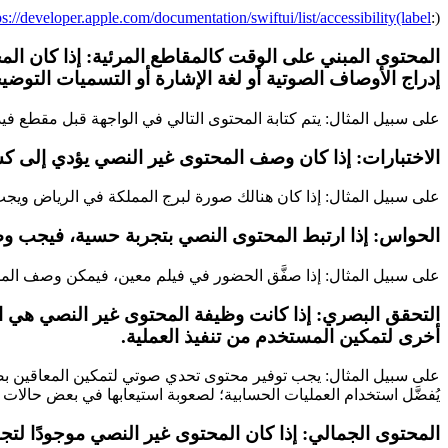
ps://developer.apple.com/documentation/swiftui/list/accessibility(label
:)
المحتوى المبني على الوقت كالمقاطع المرئية: إذا كان ا
إدراج الأوصاف الصوتية أو لغة الإشارة أو التسميات التوض
على سبيل المثال: يتم كتابة المحتوى التالي في الواجهة قبل مقطع في
الاختبارات: إذا كان وصف المحتوى غير النصي يؤدي إلى 
على سبيل المثال: إذا كان هنالك صورة لبرج المملكة في الرياض ويجب اختي
الحواس: إذا ارتبط المحتوى النصي بتجربة حسية، فيجب وصف
على سبيل المثال: إذا صفَّق الحضور في فيلم معين، فيمكن وصف المشهد
التحقق البصري: إذا كانت وظيفة المحتوى غير النصي هي
أخرى لتمكين المستخدم من تنفيذ العملية.
على سبيل المثال: يجب توفير محتوى تحدي صوتي لتمكين المعاقين بصريً
يُفضَّل استخدام العمليات الحسابية؛ لصعوبة استيعابها في بعض حالات ال
المحتوى الجمالي: إذا كان المحتوى غير النصي موجودًا ل