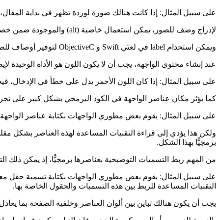
على سبيل المثال: إذا كانت هنالك صورة لوردة تظهر في بداية المقال، 
لإدراج وصف للصور، يمكن استعمال خاصية (alt) والموجودة ضمن خصائص HTML, ولإخفائها لمستخدمي التقنيات المساعدة، يمكن إبقاء قيمة alt خالية.
ويمكن استخدام label في لغتَي Swift و ObjectiveC لتوفير أوصاف للصور، أو إخفائها من خلال خاصية Hidden.
عند إنشاء محتوى الواجهة، يجب أن لا يكون اللون هو الأداة الوحيدة 
على سبيل المثال: إذا كان اللون الأحمر يدل على خطأ في الإدخال،
كما يؤثر مكان عناصر الواجهة في الكود البرمجي بشكل كبير على تجربة
على سبيل المثال: يقوم بعض مطوري الواجهات بكتابة عناصر الواجهة من
ولكن هذا يؤدي إلى قراءة التقنيات المساعدة لهذه العناصر بشكل مقلوب،
برمجيًّا بهذا الشكل.
من المهم ربط التسميات التوضيحية بعناصرها برمجيًّا، إذ يمكن ذلك ال
على سبيل المثال: يقوم بعض مطوري الواجهات بكتابة تسمية حقل مع
التقنيات المساعدة للربط بين هذه التسميات والحقول الخاصة بها.
يجب أن يكون هنالك تباين بين ألوان العناصر وخلفية الصفحة بما يعادل 4.5:1، ويستثنى من ذلك الشعارات