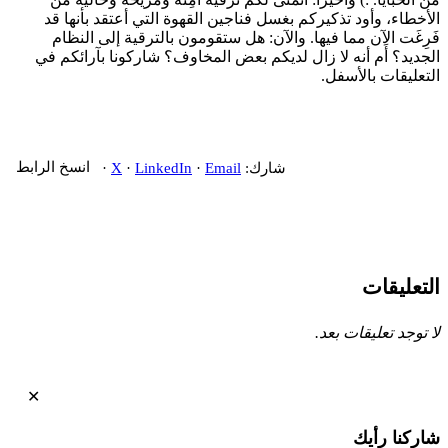
أخطاء، وأود تذكيركم بغسل فناجين القهوة التي أعتقد بأنها قد
رِغَت الآن مما فيها. والآن: هل ستقومون بالترقية إلى النظام
جديد؟ أَم أنه لا زال لديكم بعض المخاوف؟ شاركونا بآرائكم في
تعليقات بالأسفل.
شارك:
Email
·
LinkedIn
·
X
·
انسخ الرابط
تعليقات
 توجد تعليقات بعد.
✕
ركنا رأيك