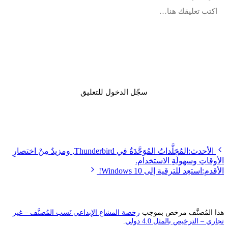
أرسل
سجّل الدخول للتعليق
الأحدث:
المُجَلَّداتُ المُوَحَّدَةُ في Thunderbird, ومزيدٌ مِنْ اختصارِ
أوقاتِ وسهولَةِ الاستخدام.
أقدم:
استعِد للترقية إلى Windows 10!
ا المُصنَّف مرخص بموجب
رخصة المشاع الإبداعي نَسب المُصنَّف – غير
اري – الترخيص بالمثل 4.0 دولي
.