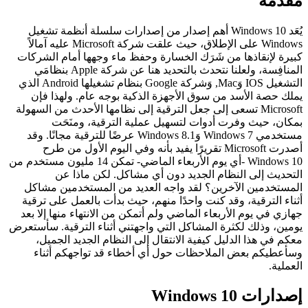
قدمة
يُعَد Windows 10 أهم إصدار من إصدارات سلسلة أنظمة تشغيل
Windows على الإطلاق، حيث علقت شركة Microsoft عليه آمالاً
يرة لإنقاذها من شَرَك الخسارة وحفظ ماء وجهها أمام الشركات
المنافِسة، ولعلنا نتحدث بالتحديد هنا عن شركة Apple بنظامَي
التشغيل IOS وَMac, وَشركة Google بنظام تشغيلها Android الذي
لك حصة الأسد من سوق الأجهزة الذكية بوجه عام. ولهذا فإن
Microsoft تسعى إلى جعل الترقية إلى نظامها الأحدث من السهولة
كان، حيث وفرت أدوات لتسهيل عملية الترقية، ومنَحَت
مستخدمي Windows 7 وَWindows 8.1 عرضًا للترقية مجانًا. وقد
أصدرت Microsoft تقريرًا يفيد بأنه وفي اليوم الأول من طرح
Windows 10 -أي يوم الأربعاء الماضي- تمكن 14 مليون مستخدم من
تحديث إلى النظام الجديد دون أي مشاكل. لكن ماذا عن
مستخدمين الآخرين؟ لقد واجه العديد من المستخدمين مشاكل
ناء الترقية، وقد كنت واحدًا منهم، حيث بدأت بالعمل على ترقية
ازي في يوم الأربعاء الماضي ولم أتمكن من الانتهاء منها إلا بعد
مين، وذلك لكثرة المشاكل التي واجهتني أثناء الترقية. سأستعرض
كم في هذا الدليل كيفية الانتقال إلى النظام الجديد الجميل،
أعطيكم بعض الملاحظات حول أي أخطاء قد تواجهكم أثناء
عملية.
دارات Windows 10