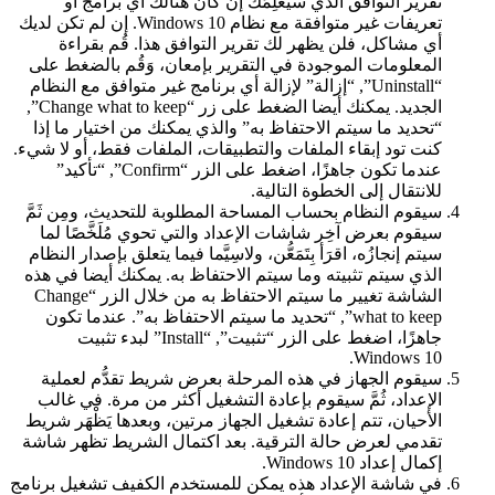
تقرير التوافق الذي سَيُعْلِمُكَ إن كان هنالك أي برامج أو
تعريفات غير متوافقة مع نظام Windows 10. إن لم تكن لديك
أي مشاكل، فلن يظهر لك تقرير التوافق هذا. قُم بقراءة
المعلومات الموجودة في التقرير بإمعان، وَقُم بالضغط على
“Uninstall”, “إزالة” لإزالة أي برنامج غير متوافق مع النظام
الجديد. يمكنك أيضا الضغط على زر “Change what to keep”,
“تحديد ما سيتم الاحتفاظ به” والذي يمكنك من اختيار ما إذا
كنت تود إبقاء الملفات والتطبيقات، الملفات فقط، أو لا شيء.
عندما تكون جاهزًا، اضغط على الزر “Confirm”, “تأكيد”
للانتقال إلى الخطوة التالية.
سيقوم النظام بحساب المساحة المطلوبة للتحديث، ومِن ثَمَّ
سيقوم بعرض آخِر شاشات الإعداد والتي تحوي مُلَخَّصًا لما
سيتم إنجازُه، اقرَأ بِتَمَعُّن، ولاسِيَّما فيما يتعلق بإصدار النظام
الذي سيتم تثبيته وما سيتم الاحتفاظ به. يمكنك أيضا في هذه
الشاشة تغيير ما سيتم الاحتفاظ به من خلال الزر “Change
what to keep”, “تحديد ما سيتم الاحتفاظ به”. عندما تكون
جاهزًا، اضغط على الزر “تثبيت”, “Install” لبدء تثبيت
Windows 10.
سيقوم الجهاز في هذه المرحلة بعرض شريط تقدُّم لعملية
الإعداد، ثُمَّ سيقوم بإعادة التشغيل أكثر من مرة. في غالب
الأحيان، تتم إعادة تشغيل الجهاز مرتين، وبعدها يَظْهَر شريط
تقدمي لعرض حالة الترقية. بعد اكتمال الشريط تظهر شاشة
إكمال إعداد Windows 10.
في شاشة الإعداد هذه يمكن للمستخدم الكفيف تشغيل برنامج