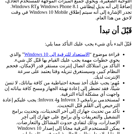
لوحية الصغيرة، ويحوي جميع الميزات الموجهة للمستخدم العادي،
إضافةً إلى أنه بديل لِنِظامَي Windows Phone 8.1 وَWindows RT.
تجدر الإشارة إلى أنه سيتم إطلاق Windows 10 Mobile في وقت
حق من هذا العام.
بْلَ أن تبدأ
بْلَ البدء بأي شيء يجب عليك التأكد مما يلي:
قراءة موضوع “
الاستعداد للترقية إلى Windows 10
” والذي
يحوي خطوات مهمة يجب عليك القيام بها قَبْل كل شيء.
التأكد من امتلاكك اتصال إنترنت مستقر قدر الإمكان، فحجم
النظام كبير، وسيستغرق تنزيله وقتا يعتمد على سرعة
الإنترنت لديك.
مُهِم: يجب عليك أخذ نسخة احتياطية من كافة بياناتك، لا تنسَ
شيئًا، فقد تضطر إلى إعادة تهيئة الجهاز ومسح كافة بياناته إن
واجهت أي مشكلة أثناء الترقية.
لمستخدمي برنامجَي Infovox 3 وَInfovox 4: يجب عليكم إعادة
الترخيص إلى القَلَم قَبْل التحديث.
تأكد من تحديث جهازك إلى آخر التحديثات، وتحديث برامج
التشغيل والتعريفات وأي برامج على جهازك إلى آخِر
الإصدارات، وذلك لتفادي حدوث المشاكل والتعارضات.
يمكن للمستخدم الترقية مجانا إلى إصدار Windows 10
المقابل لإصدار نظامه الحالي (راجع قسم “إصدارات