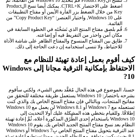
لنسخ الProduct Key قُم بتحديد Windows 10 من القائمة، ثُمَّ
اضغط على الاختصار CTRL+K. يمكنك أيضا نسخ الProduct
Key من خلال الضغط بزر الفأرة الأيمن أو مفتاح التطبيقات
على Windows 10, واختيار العنصر: “Copy Product Key” من
القائمة.
قُم بلصق مفتاح المنتج الذي نَسَخْتَه في الخطوة السابقة في
مكان آمن واحذر من التفريط فيه أو إضاعته.
طابِق بين المفتاح المنسوخ والمفتاح الظاهر على شاشة الأداة
للاحتياط، ولا تنسى استخدامه إن دعت الحاجة إلى ذلك.
يف أقوم بعمل إعادة تهيئة للنظام مع
الاحتفاظ بإمكانية الترقية مجانا إلى Windows
1
نا، الموضوع في هذه الحال مُعَقَّد بعض الشيء، ولكني سأقوم
بشرحه باختصار: Windows 10 يستعمل طريقة مختلفة للتحقق من
اتيح المنتجات، وبالتالي فإن مفتاح المنتج الخاص بك والذي كنت
تستعمله مع Windows 7 أو Windows 8.1 لن يعمل مع Windows 10
لاقًا. وللقيام بتخطي هذه المشكلة عليك أولا التحديث إلى
Windows 10 باستخدام إحدى الطُّرُق المذكورة أعلاه، ثُمَّ إعادة تهيئة
النظام بعد نسخ مفتاح المنتج الجديد الخاص بك. يقوم Windows 10
عند الترقية بتحويل مفتاح المنتج الخاص بِWindows 7 أو Windows
8.1 بحيث يكون متوافق مع النظام الجديد، وبهذا تستطيع إعادة تهيئة