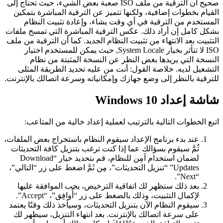
صحيح أن الترقية من ملف ISO صعبة بعض الشيء، حيث تحتاج إلى
قيام بخطوات إضافية، ولكنها تتميز عن الترقية المباشرة بتمكين
مستخدم من الترقية في أي وقت يشاء، وإعادة تثبيت النظام
كل كامل إن أراد ذلك. عكس الترقية المباشرة التي تمسح ملفات
تثبيت بعد الانتهاء من تثبيت النظام الجديد. كما أن الترقية من ملف
ISO لا تتأثر بخيار System Locale, حيث يمكن للمستخدم اختيار
نسخة التي يريدها بغض النظر عن النسخة المثبتة من نظام
تشغيل لديه. خلاصة القول: أنت من عليه تحديد الطريقة المثلى
ترقية بالنظر إلى وضع جهازك وإمكانياته وسرعة اتصالك بالإنترنت.
شة إعداد Windows 10
بع الخطوات التالية بالترتيب لعملية إعداد خالية من المتاعب:
عند بدء برنامج الإعداد سيقوم النظام باستخراج بعض الملفات،
ثُمَّ سيقوم بسؤالك عما إذا كنت ترغب بتنزيل كافة التحديثات
لضمان استخدام آمِن للنظام، قم بتحديد خيار “Download
Updates” “تنزيل التحديثات”، مِن ثَمَّ اضغط على زر “التالي”،
“Next”.
بعد ذلك ستظهر لك اتفاقية الترخيص، يجب الموافقة عليها
لإكمال التثبيت، وذلك بالضغط على زر “أُوافِق”، “Accept”.
سيقوم النظام الآن بتنزيل التحديثات، وسيأخذ ذلك وقتًا يعتمد
على سرعة اتصالك بالإنترنت. بعد انتهاء التنزيل، سيظهر لك