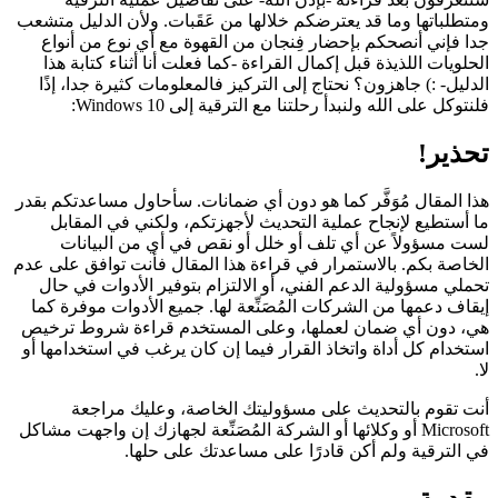
تطلباتها وما قد يعترضكم خلالها من عَقَبات. ولأن الدليل متشعب
ا فإني أنصحكم بإحضار فِنجان من القهوة مع أي نوع من أنواع
حلويات اللذيذة قبل إكمال القراءة -كما فعلت أنا أثناء كتابة هذا
دليل- :) جاهزون؟ نحتاج إلى التركيز فالمعلومات كثيرة جدا، إذًا
نتوكل على الله ولنبدأ رحلتنا مع الترقية إلى Windows 10:
حذير!
ا المقال مُوَفَّر كما هو دون أي ضمانات. سأحاول مساعدتكم بقدر
 أستطيع لإنجاح عملية التحديث لأجهزتكم، ولكني في المقابل
ت مسؤولاً عن أي تلف أو خلل أو نقص في أي من البيانات
خاصة بكم. بالاستمرار في قراءة هذا المقال فأنت توافق على عدم
ملي مسؤولية الدعم الفني، أو الالتزام بتوفير الأدوات في حال
قاف دعمها من الشركات المُصَنِّعة لها. جميع الأدوات موفرة كما
، دون أي ضمان لعملها، وعلى المستخدم قراءة شروط ترخيص
تخدام كل أداة واتخاذ القرار فيما إن كان يرغب في استخدامها أو
ت تقوم بالتحديث على مسؤوليتك الخاصة، وعليك مراجعة
Microsoft أو وكلائها أو الشركة المُصَنِّعة لجهازك إن واجهت مشاكل
 الترقية ولم أكن قادرًا على مساعدتك على حلها.