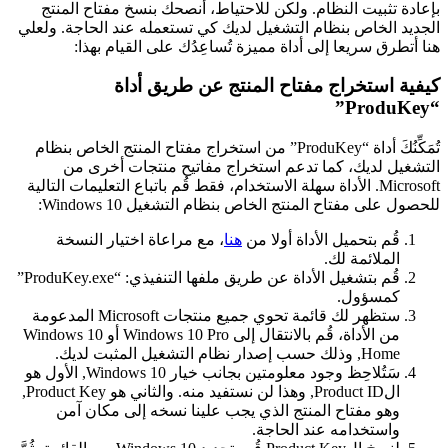
عادة تثبيت النظام. ولكن للاحتياط، أنصحك بنسخ مفتاح المنتج
جديد الخاص بنظام التشغيل لديك كي تستعمله عند الحاجة. ولعلي
ا أتطرق سريعا إلى أداة مميزة تُساعِدُك على القيام بهذا:
فية استخراج مفتاح المنتج عن طريق أداة
“
تُمَكِّنُكَ أداة “ProduKey” من استخراج مفتاح المنتج الخاص بنظام
تشغيل لديك، كما تدعم استخراج مفاتيح منتجات أخرى من
Microsoft. الأداة سهلة الاستخدام، فقط قُم باتباع التعليمات التالية
حصول على مفتاح المنتج الخاص بنظام التشغيل Windows 10:
قُم بتحميل الأداة أولا من
هنا
، مع مراعاة اختيار النسخة
الملائمة لك.
قُم بتشغيل الأداة عن طريق ملفها التنفيذي: “ProduKey.exe”
كمسؤول.
ستظهر لك قائمة تحوي جميع منتجات Microsoft المدعومة
من الأداة، قُم بالانتقال إلى Windows 10 Pro أو Windows 10
Home, وذلك حسب إصدار نظام التشغيل المثبت لديك.
سَتُلاحِظ وجود معلومتين بجانب خيار Windows 10, الأول هو
الProduct ID, وهذا لن نستفيد منه. والثاني هو Product Key,
وهو مفتاح المنتج الذي يجب علينا نسخه إلى مكان آمن
واستخدامه عند الحاجة.