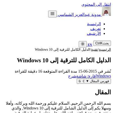
تقل إلى المحتوى
مدونة عبدالعزيز الشماسي
الرئيسية
تعريف
الأرشيف
حث
K
Ctrl
EN
/
/
رئيسية
تقنية
الدليل الكامل للترقية إلى Windows 10
دليل الكامل للترقية إلى Windows 10
شر في
2015-06-15
مدة القراءة المتوقعة
16 دقيقة للقراءة
Windo
قارئ شاشة
شرح
هرس المقال
▼
G C
لمقال
م الله الرحمن الرحيم. السلام عليكم ورحمة الله وبركاته، وأهلا
وسهلا بكم إلى الدليل الشامل للترقية إلى Windows 10, والذي
تعرفون بعد قراءته -بإذن الله- على تفاصيل عملية الترقية