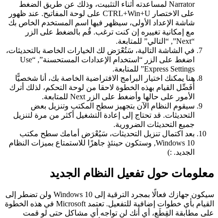
Narrator لمساعدته أثناء التثبيت، وذلك عن طريق الضغط
على الاختصار CTRL+Win+U على لوحة المفاتيح. عند ظهور
شاشة الإعداد الأولى، سيظهر فيها اسم المستخدم الخاص بك
مع إمكانية تغييره إن كنت ترغب. قُم بالضغط على الزر
“Next”, “التالي” للمتابعة.
في الشاشة التالية، سَتُعْرَض لك الخيارات الخاصة بالتحديثات،
اضغط على الزر “استخدام الإعدادات المستحسنة”, “Use
Express Settings” للمتابعة.
هنا يمكنك اختيار البرامج الافتراضية الخاصة بك، أنا شخصيًّا
أُفَضِّل القيام بهذه الخطوة لاحقا من لوحة التحكم، لذلك أترك
الأمور على حالها وأضغط على الزر Next للمتابعة.
سيقوم النظام الآن بتجهيز سطح المكتب وتنزيل بعض
التحديثات. قد تحتاج إلى إعادة التشغيل أكثر من مرة لتنزيل
جميع التحديثات الضرورية.
بعد اكتمال تنزيل التحديثات، سَيُعْرَض أمامك سطح مكتب
Windows 10, وستكون حينئذٍ جاهزًا للاستمتاع بميزات النظام
الجديد. :)
علومات حول تفعيل النظام الجديد
سيكون جهازك فعالًا بمجرد الترقية إلى Windows 10 ولن تضطر إلى
القيام بأي خطوات إضافية للتفعيل. تعتمد Microsoft في هذه الخطوة
ى مطابقة القِطَع، أي أنك لن تواجه أي مشاكل حتى لو قمت