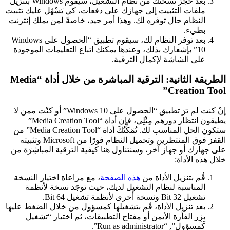
بعد حجز نسختك من نظام التشغيل، سيقوم Windows بتنزيل
ملفات التثبيت إلى جهازك على دفعات، كي يَسْهُل عليك تثبيت
النظام حال توفره لك. وهذا أمر جيد، خاصةً لمن يملك إنترنت
بطيء.
بعد توفر النظام لك، سيقوم تطبيق “الحصول على Windows
10” بإشعارك بذلك، وعندها يمكنك اتباع التعليمات الموجودة
على الشاشة لإكمال الترقية.
الطريقة الثانية: الترقية المباشرة من خلال أداة “Media
Creation Too
إنْ كنت لم ترَ تطبيق “الحصول على Windows 10” أو كنْت ممن لا
يطيقون انتظار دورهم مِثْلِي، فإن أداة “Media Creation Tool”
ستكون الحل المناسب لك. تُمَكِّنُكَ أداة “Media Creation Tool” من
القفز فوق المنتظرين وتحميل النظام فورًا من Microsoft وتثبيته
ى جهازك أو جهاز آخر، وسنتناول هنا كيفية الترقية المباشِرَة من
ال هذه الأداة:
قُم بتنزيل الأداة من
هذه الصفحة
، مع مراعاة اختيار النسخة
المناسبة لنظام التشغيل لديك، حيث توجَد نسخة لأنظمة
تشغيل 32 Bit ونسخة أخرى لأنظمة تشغيل 64 Bit.
بعد تنزيل الأداة، قُم بتشغيلها كمسؤول من خلال الضغط عليها
بِزِر الفأرة الأيمن أو مفتاح التطبيقات، ثم اختيار “تشغيل
كمسؤول”, “Run as administrator”.