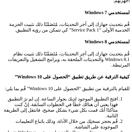
هزتهم:
تخدمي Windows 7
م بتحديث جهازك إلى آخر التحديثات، مُتَضَمِّنًا ذلك تثبيت الحزمة
ية الأولى “Service Pack 1” كي تتمكن من رؤية التطبيق.
تخدمي Windows 8
م بتحديث جهازك إلى آخِر التحديثات، مُتَضَمِّنًا ذلك تثبيت نظام
Windows 8.1 والتحديثات الملحقة به، وبرامج التشغيل والتعريفات
مرتبطة.
فية الترقية عن طريق تطبيق “الحصول على Windows 10”
يام بالترقية من تطبيق “الحصول على Windows 10” قُم بما يلي:
افتح التطبيق الموجود لديك بجوار الساعة. إن لم ترَ التطبيق
فهذا يعني أن هنالك خَطَأ في الخطوات السابقة. إنْ كنت
متأكدًا أنك قمت بكل شيء بشكل صحيح، فانتقل إلى الطريقة
الثانية.
قُم بحجز نسختِك من خلال الأداة، وذلك باتباع التعليمات
الموجودة على الشاشة.