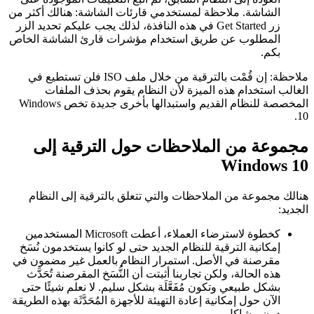
الشاشة. ملاحظة لمستخدمي قارئات الشاشة: هنالك أكثر من
زر Get Started في هذه النافذة، لذلك يجب عليكم تحديد الزر
المطلوب عن طريق استخدام مؤشرات قارئ الشاشة الخاص
بكم.
ملاحظة: إن قُمْت بالترقية من خلال ملف ISO فلن تستطيع في
غالب استخدام هذه الميزة لأن النظام يقوم بحذف الملفات
المخصصة للنظام القديم واستبدالها بأخرى جديدة تخص Windows
1
جموعة من الملاحظات حول الترقية إلى
Windows 1
الك مجموعة من الملاحظات والتي تتعلق بالترقية إلى النظام
جديد:
كخطوة لاسترضاء العملاء، أعطت Microsoft المستخدمين
إمكانية الترقية للنظام الجديد حتى لو كانوا يستخدمون نُسَخ
مقرصنة في الأصل. استمرار النظام بالعمل غير مضمون في
هذه الحالة، ولكن تجاربنا أثبتت أن النُّسَخ المقرصنة تُحَدَّث
بشكل طبيعي وتكون مُفَعَّلَة بشكل سليم. لا نعلم شيئًا حتى
الآن حول إمكانية إعادة التهيئة للأجهزة المُحَدَّثَة بهذه الطريقة
دون مشاكل.