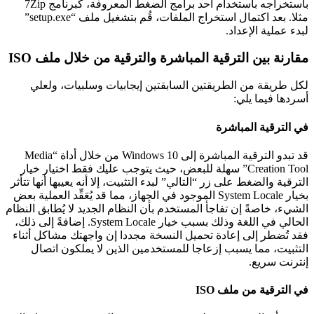
باستخراجه باستخدام أحد برامج الضغط المعروفة، كبرنامج 7Zip
مثلا. بعد اكتمال استخراج الملفات، قُم بتشغيل ملف “setup.exe”
دء عملية الإعداد.
ارنة بين الترقية المباشرة والترقية من خلال ملف ISO
ل طريقة من الطريقتين السابقتين إيجابيات وسلبيات، ولعلي
ردها فيما يلي:
 الترقية المباشرة
قد تبدو الترقية المباشرة إلى Windows 10 من خلال أداة “Media
Creation Tool” سهلة للبعض، حيث يتوجب عليك فقط اختيار خيار
ترقية والضغط على زر “التالي” لبدء التثبيت، إلا أنه يعيبها أنها تتأثر
بخيار System Locale الموجود في الجهاز، مما قد يُعَقِّد العملية بعض
شيء، خاصةً إن تفاجأ المستخدم بأن النظام الجديد لا يُطابق النظام
الحالي في اللغة وذلك بسبب خيار System Locale. إضافةً إلى ذلك،
د تُضطر إلى إعادة تحميل النسخة مجددا إن واجهتك مشاكل أثناء
تثبيت، مما يسبب إزعاجا للمستخدمين الذين لا يملكون اتصال
ترنت سريع.
 الترقية من ملف ISO