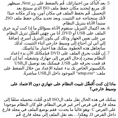
بعد التأكد من اختياراتك، قُم بالضغط على زر Next, سيظهر
لك مربع لتحديد مكان حفظ ملف ISO الذي سينتج بعد
التحميل. قُم بحفظ الملف في مكان آمِن، وتذكر مكانه جيدًا
لأنك ستحتاجه عند التثبيت. وبعد تحديد مكان حفظ ملف ISO,
ستبدأ الأداة بتنزيل النظام.
بعد اكتمال التنزيل، ستقوم الأداة بسؤالك ما إذا كنت تُريد حرق
الملف على USB أو DVD, أنا من جِهَتِي أُفَضِّل تنزيل النظام
من على نفس الجهاز وذلك كي يكون التنزيل أسرع، إضافةً
إلى أني لن أحتاج إلى وسيط خارجي أثناء التثبيت، لذلك
سأتجاهل هذه الخطوة. يمكنك هنا اختيار ما يُناسِبُك.
إِن قُمْت بحرق الملف على DVD فبإمكانك الآن بدء إعداد
النظام بمجرد إدخال القرص إلى جهازك وتشغيله. أما إن كنت
قد قمت بحرقه على USB, فيمكنك بعد توصيل الUSB
بالكمبيوتر الخاص بك بدء عملية الإعداد من خلال الضغط على
ملف: “setup.exe” الموجود داخل الUSB مباشرةً.
ذا إن كنت أُفَضِّل تثبيت النظام على جهازي دون الاعتماد على
سيط خارجي؟
يمكنك في هذه الحال نقل ملف الISO الذي قُمْتَ بتحميله سلفًا إلى
لد فارغ في قرص آخر غير قرص النظام. فلو كان النظام موجودا
على القرص C -وهو غالبا ما يحدث- فقم بوضع الملف في مجلد فارغ
داخل القرص D, وهكذا… بعد نقل الملف إلى مجلد فارغ، قُم