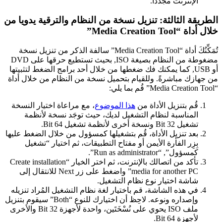
الإنترنت مجددا.
طريقة الثالثة: تنزيل نسخة من النظام والترقية يدويا من
 أداة “Media Creation Tool”
تُمَكِّنُكَ أداة “Media Creation Tool” سالفة الذكر من تنزيل نسخة
مضغوطة من النظام بصيغة ISO, بحيث تستطيع حرقها على DVD
أو USB, كما يمكنك فك ضغطها من خلال أحد برامج الضغط لتثبيتها
 جهازك مباشرةً. وللقيام بتحميل نسخة من النظام من خلال أداة
قُم بتنزيل الأداة من
هذا الموضوع
، مع مراعاة اختيار النسخة
المناسبة لنظام التشغيل لديك، حيث توجَد نسخة لأنظمة
تشغيل 32 Bit ونسخة أخرى لأنظمة تشغيل 64 Bit.
بعد تنزيل الأداة، قُم بتشغيلها كمسؤول من خلال الضغط عليها
بِزِر الفأرة الأيمن أو مفتاح التطبيقات، ثم اختيار “تشغيل
كمسؤول”, “Run as administrator”.
تأكد من اتصالك بالإنترنت، ثم اختر الخيار “Create installation
media for another PC” واضغط على زر Next للانتقال إلى
شاشة اختيار نوع نظام التشغيل.
في هذه الشاشة، قم باختيار لغة نظام التشغيل المُراد تنزيله
وإصداره ونوعه. لاحِظ أن اختيارك للنوع “Both” سيقوم بتنزيل
ملف ISO يحوي على نُسْخَتَين، واحدة لأجهزة 32 Bit والأخرى
لأجهزة 64 Bit.