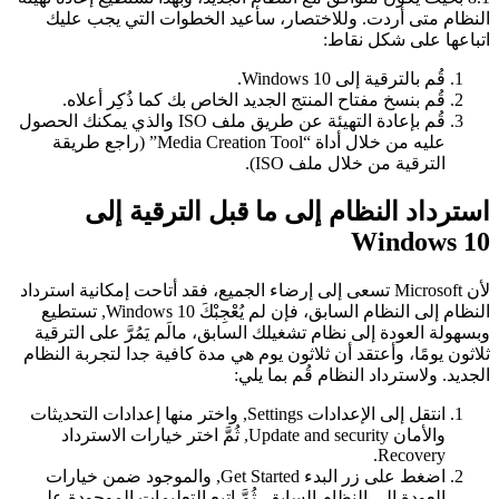
نظام متى أردت. وللاختصار، سأعيد الخطوات التي يجب عليك
باعها على شكل نقاط:
قُم بالترقية إلى Windows 10.
قُم بنسخ مفتاح المنتج الجديد الخاص بك كما ذُكِر أعلاه.
قُم بإعادة التهيئة عن طريق ملف ISO والذي يمكنك الحصول
عليه من خلال أداة “Media Creation Tool” (راجع طريقة
الترقية من خلال ملف ISO).
سترداد النظام إلى ما قبل الترقية إلى
Windows 1
لأن Microsoft تسعى إلى إرضاء الجميع، فقد أتاحت إمكانية استرداد
النظام إلى النظام السابق، فإن لم يُعْجِبْكَ Windows 10, تستطيع
سهولة العودة إلى نظام تشغيلك السابق، مالَم يَمُرَّ على الترقية
اثون يومًا، وأعتقد أن ثلاثون يوم هي مدة كافية جدا لتجربة النظام
جديد. ولاسترداد النظام قُم بما يلي:
انتقل إلى الإعدادات Settings, واختر منها إعدادات التحديثات
والأمان Update and security, ثُمَّ اختر خيارات الاسترداد
Recovery.
اضغط على زر البدء Get Started, والموجود ضمن خيارات
العودة إلى النظام السابق، ثُمَّ اتبع التعليمات الموجودة على