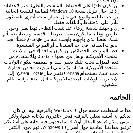
لن تكون قادرًا على الاحتفاظ بالملفات والتطبيقات والإعدادات
إلا في حال تنزيل نسخة Windows 10 مُطابقة للنسخة الحالية
من حيث اللغة والنوع. في حال اختيار نسخة أخرى، فستكون
قادر على الاحتفاظ بالملفات فقط.
إن واجهتك شاشة زرقاء عند تثبيت النظام، فهذا يعني وجود
تعارض، وغالبا ما يكون بسبب تعريفات قديمة أو متعارضة. قُم
بنَسخ الخطَأ الذي واجهته وابحث عنه في Google, فلعلك تجد
الجواب الشافي في أحد المنتديات أو المواقع المنتشرة.
بعض الميزات والخصائص لن تكون متاحة إلا في الولايات
المتحدة الأمريكية، ولعل من أهمها Cortana. وللاستفادة من
هذه الميزات يجب عليك تغيير البلد أو المنطقة لتكون الولايات
المتحدة الأمريكية. هذا لن يؤثر على التوقيت الخاص بجهازك.
يجب عليك لاستخدام Cortana تغيير خيار System Locale إلى
الإنجليزية، الولايات المتحدة الأمريكية قَبل البدء بترقية نظام
التشغيل.
لخاتمة
هذا ما استطعت جمعه حول Windows 10 والترقية إليه. إن كان
يكم أي أسئلة تتعلق بالترقية فنحن جاهزون للإجابة عليها، ولكن
منى منكم قراءة المقال أولا، فربما تجدون فيه إجابة على أسئلتكم.
ترقبوا مقالاتنا القادمة حول أسرار Windows 10, فهو يحوي الكثير
 الخبايا. :) وأخيرًا: أتمنى لكم ترقية آمِنَة ومريحة وخالية من