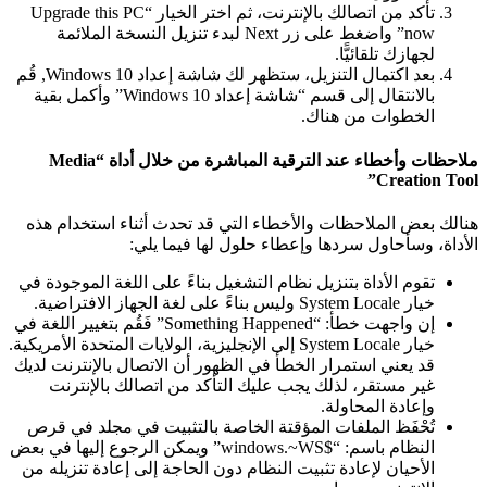
تأكد من اتصالك بالإنترنت، ثم اختر الخيار “Upgrade this PC
now” واضغط على زر Next لبدء تنزيل النسخة الملائمة
لجهازك تلقائيًّا.
بعد اكتمال التنزيل، ستظهر لك شاشة إعداد Windows 10, قُم
بالانتقال إلى قسم “شاشة إعداد Windows 10” وأكمل بقية
الخطوات من هناك.
ملاحظات وأخطاء عند الترقية المباشرة من خلال أداة “Media
Creation Too
الك بعض الملاحظات والأخطاء التي قد تحدث أثناء استخدام هذه
أداة، وسأحاول سردها وإعطاء حلول لها فيما يلي:
تقوم الأداة بتنزيل نظام التشغيل بناءً على اللغة الموجودة في
خيار System Locale وليس بناءً على لغة الجهاز الافتراضية.
إن واجهت خطأ: “Something Happened” فَقُم بتغيير اللغة في
خيار System Locale إلى الإنجليزية، الولايات المتحدة الأمريكية.
قد يعني استمرار الخطأ في الظهور أن الاتصال بالإنترنت لديك
غير مستقر، لذلك يجب عليك التأكد من اتصالك بالإنترنت
وإعادة المحاولة.
تُحْفَظ الملفات المؤقتة الخاصة بالتثبيت في مجلد في قرص
النظام باسم: “$windows.~WS” ويمكن الرجوع إليها في بعض
الأحيان لإعادة تثبيت النظام دون الحاجة إلى إعادة تنزيله من