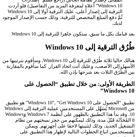
Windows 10” أعلاه لمعرفة المزيد من التفاصيل) فلو أردت
الترقية إلى إصدار أعلى، عليك الترقية أولا إلى Windows 10
ثُمَّ دفع المبلغ المخصص للترقية، وذلك حسب الإصدار الموجود
لديك.
د قيامك بكل ما سبق، ستكون جاهزا للترقية إلى Windows 10.
رُق الترقية إلى Windows 10
هنالك حاليا ثلاثة طُرُق للترقية إلى Windows 10, وسأقوم بترتيبها من
أسهل إلى الأصعب، وعليك أنت اتخاذ القرار. كما سأقوم بالمقارنة
ن الطُّرُق الثلاث بعد شرحها بإذن الله.
طريقة الأولى: من خلال تطبيق “الحصول على
Windows 10
تطبيق “الحصول على Windows 10”, “Get Windows 10” هو تطبيق
من Microsoft يُسَهِّل على المستخدمين عملية الترقية إلى Windows
10. وقد بدأ هذا التطبيق بالظهور على أنظمة Windows 7 وَWindows
 المُحَدَّثَة قَبْلَ مدة، وذلك ليمكنهم من حجز نسختهم من نظام
تشغيل الجديد، وذلك لتثبيتها لاحقا على أجهزتهم. ويمكن
مستخدمين اتباع الخطوات التالية لإظهار هذا التطبيق على