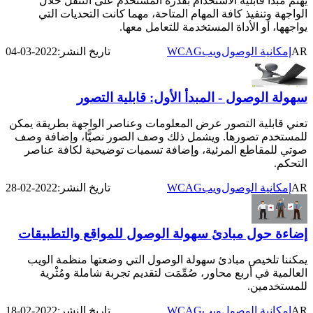
يهتم مبدأ قابلية الاستخدام بقدرة المستخدم على التنقل خلال
الواجهة وتنفيذ كافة المهام المتاحة، مهما كانت التحديات التي
يواجهها، أو الأداة المستخدمة للتعامل معها.
WCAG
AR
إمكانية الوصول
ويب
تاريخ النشر:
2022-03-04
سهولة الوصول - المبدأ الأول: قابلية التصور
تعني قابلية التصور عرض المعلومات وعناصر الواجهة بطريقة يمكن
للمستخدم تصورها. ويشمل ذلك وصف الصور نصيًّا، وإضافة وصف
صوتي للمقاطع المرئية، وإضافة تسميات توضيحية لكافة عناصر
التحكم.
WCAG
AR
إمكانية الوصول
ويب
تاريخ النشر:
2022-02-28
إضاءة حول مبادئ سهولة الوصول للمواقع والتطبيقات
يمكننا تلخيص مبادئ سهولة الوصول التي وضعتها منظمة الويب
العالمية في أربع محاور، صُمِّمَت لتقديم تجربة شاملة ومُثْرية
للمستخدمين.
WCAG
AR
إمكانية الوصول
ويب
تاريخ النشر:
2022-02-18