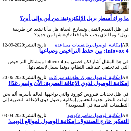
ما وراء أسطر بريل الإلكترونية: من أين وإلى أين؟
في ظل التقدم التقني وتسارع الحياة، هل بدأنا نبتعد عن طريقة
بريل؟ وما الذي يجب علينا فعله لإنعاشها من جديد؟
AR
إمكانية الوصول
بريل
تقنيات مساعدة
تاريخ النشر:
2020-09-12
Infovox 4: بين حفظ التراخيص وضياعها
في هذا المقال أشارككم قصتي مع Infovox 4 ومشاكل التراخيص
التي قد تختفي عند تلف النظام، دونما سبيل لاستعادتها!
AR
إمكانية الوصول
محرك نطق
نقد شركات
تاريخ النشر:
2020-06-20
إمكانية الوصول لذوي الإعاقة البصرية: الآن وليس غدًا!
في ظل تحديات فيروس كورونا والتي يواجهها العالم بأسره، ألم يحن
الوقت للنظر بجدية لتحسين إمكانية وصول ذوي الإعاقة البصرية إلى
التطبيقات الخدمية في السعودية؟
AR
إمكانية الوصول
مناصرة
كوفيد
تاريخ النشر:
2020-04-03
التفكير خارج الصندوق: إمكانية الوصول لمواقع الويب!